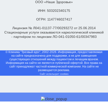
ООО «Наше Здоровье»
ИНН: 503202340175
ОГРН: 1147746027417
Лицензия № Л041-01137-77/00293272 от 25.06.2014
Стационарные услуги оказываются наркологической клиникой
- партнёром по лицензии ЛО-041-01050-61/00347983
© Клиника “Трезвый курс“, 2002-2026. Информация, предоставляемая
на сайте предназначена для поддержки, а не для замещения
существующих отношений между пациентом и лечащим врачом.
Информация на сайте не является публичной офертой. Все права на
сайт принадлежат частной коммерческой компании. На сайте не
размещается реклама.
Сайт использует cookies