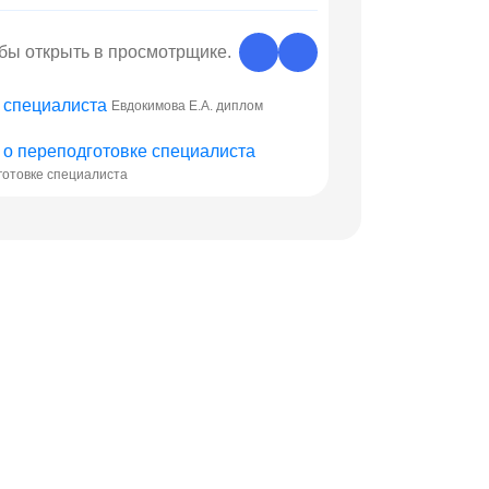
обы открыть в просмотрщике.
Евдокимова Е.А. диплом
готовке специалиста