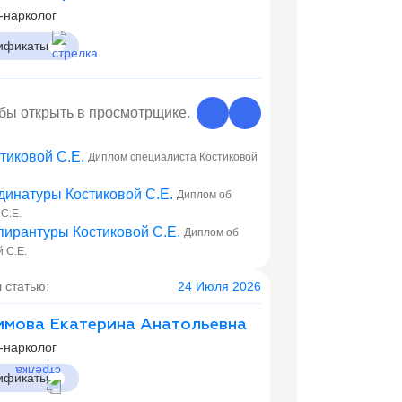
-нарколог
ификаты
обы открыть в просмотрщике.
Диплом специалиста Костиковой
Диплом об
С.Е.
Диплом об
 С.Е.
 статью:
24 Июля 2026
мова Екатерина Анатольевна
-нарколог
ификаты