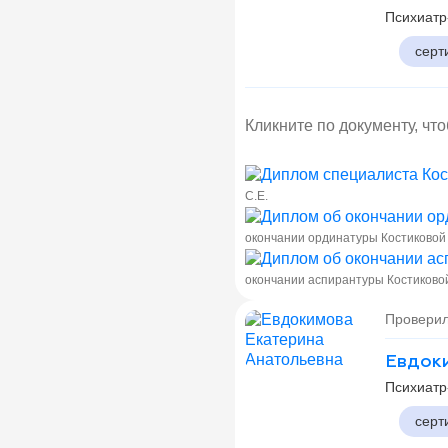
Психиатр
серт
Кликните по документу, чт
С.Е.
окончании ординатуры Костиковой 
окончании аспирантуры Костиковой
Проверил
Евдоки
Психиатр
серт