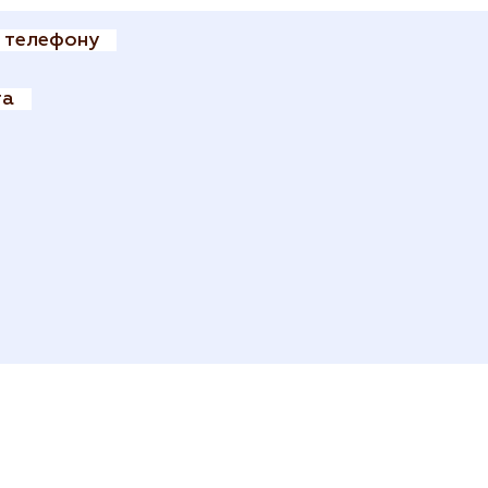
о телефону
га