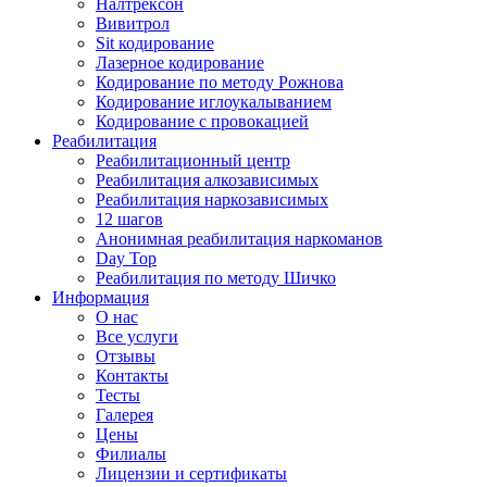
Налтрексон
Вивитрол
Sit кодирование
Лазерное кодирование
Кодирование по методу Рожнова
Кодирование иглоукалыванием
Кодирование с провокацией
Реабилитация
Реабилитационный центр
Реабилитация алкозависимых
Реабилитация наркозависимых
12 шагов
Анонимная реабилитация наркоманов
Day Top
Реабилитация по методу Шичко
Информация
О нас
Все услуги
Отзывы
Контакты
Тесты
Галерея
Цены
Филиалы
Лицензии и сертификаты