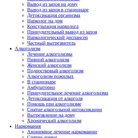
Вывод из запоя на дому
Вывод из запоя в стационаре
Детоксикация организма
Нарколог на дом
Консультация нарколога
Принудительный вывод из запоя
Наркологический диспансер
Частный вытрезвитель
Алкоголизм
Лечение алкоголизма
Пивной алкоголизм
Женский алкоголизм
Подростковый алкоголизм
Алкоголизм пожилых
В стационаре
Амбулаторно
Принудительное лечение алкоголизма
Детоксикация от алкоголя
Помощь при алкоголизме
Снятие алкогольной интоксикации
Вытрезвление на дому
Хронический алкоголизм
Наркомания
Анонимное лечение наркомании
Снятие ломки