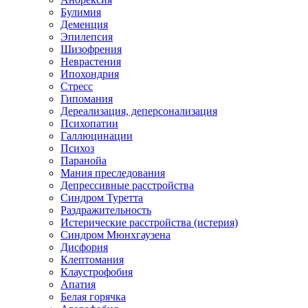
Булимия
Деменция
Эпилепсия
Шизофрения
Неврастения
Ипохондрия
Стресс
Гипомания
Дереализация, деперсонализация
Психопатии
Галлюцинации
Психоз
Паранойа
Мания преследования
Депрессивные расстройства
Синдром Туретта
Раздражительность
Истерические расстройства (истерия)
Синдром Мюнхгаузена
Дисфория
Клептомания
Клаустрофобия
Апатия
Белая горячка