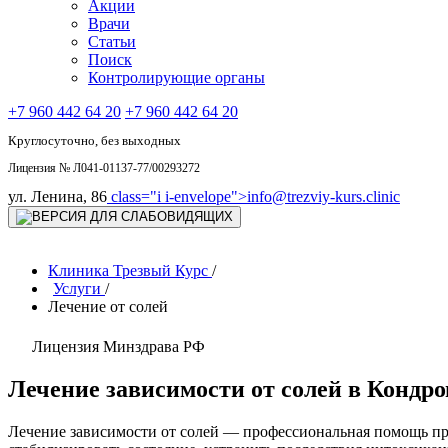
Акции
Врачи
Статьи
Поиск
Контролирующие органы
+7 960 442 64 20
+7 960 442 64 20
Круглосуточно, без выходных
Лицензия № Л041-01137-77/00293272
ул. Ленина, 86
class="i i-envelope">
info@trezviy-kurs.clinic
Клиника Трезвый Курс
/
Услуги
/
Лечение от солей
Лицензия Минздрава РФ
Лечение зависимости от солей в Кондр
Лечение зависимости от солей — профессиональная помощь пр