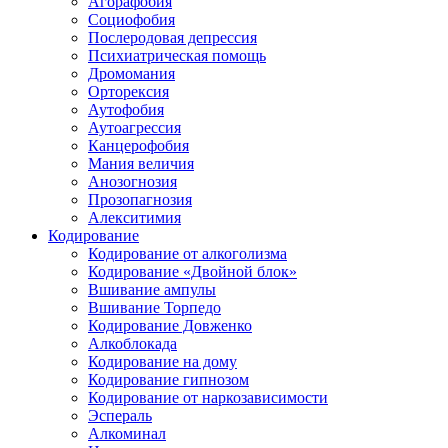
Агорафобия
Социофобия
Послеродовая депрессия
Психиатрическая помощь
Дромомания
Орторексия
Аутофобия
Аутоагрессия
Канцерофобия
Мания величия
Анозогнозия
Прозопагнозия
Алекситимия
Кодирование
Кодирование от алкоголизма
Кодирование «Двойной блок»
Вшивание ампулы
Вшивание Торпедо
Кодирование Довженко
Алкоблокада
Кодирование на дому
Кодирование гипнозом
Кодирование от наркозависимости
Эспераль
Алкоминал