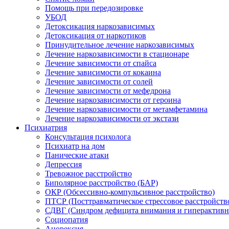
Помощь при передозировке
УБОД
Детоксикация наркозависимых
Детоксикация от наркотиков
Принудительное лечение наркозависимых
Лечение наркозависимости в стационаре
Лечение зависимости от спайса
Лечение зависимости от кокаина
Лечение зависимости от солей
Лечение зависимости от мефедрона
Лечение наркозависимости от героина
Лечение наркозависимости от метамфетамина
Лечение наркозависимости от экстази
Психиатрия
Консультация психолога
Психиатр на дом
Панические атаки
Депрессия
Тревожное расстройство
Биполярное расстройство (БАР)
ОКР (Обсессивно-компульсивное расстройство)
ПТСР (Посттравматическое стрессовое расстройств
СДВГ (Синдром дефицита внимания и гиперактивн
Социопатия
Анорексия